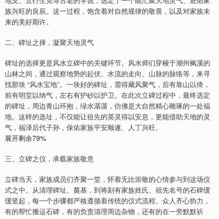
地支、五行生克等古老的学说，选定了一个能汇聚天地灵气、庇佑家
族兴旺的良辰。这一过程，饱含着对自然规律的敬畏，以及对家族未
来的美好期许。
二、碑址之择，凝聚天地灵气
碑址的选择更是风水立碑中的关键环节。风水师们穿梭于潮州枫溪的
山林之间，通过观察地势的起伏、水流的走向、山脉的脉络等，来寻
找那块 “风水宝地”。一块好的碑址，需得藏风聚气，后有靠山以倚，
前有明堂以纳气，左右有护砂以护卫。在此次立碑过程中，最终选定
的碑址，周边青山环抱，绿水潺潺，仿佛是大自然精心雕琢的一处福
地。这样的选址，不仅能让祖先的英灵得以安息，更能借助天地的灵
气，福泽后代子孙，保佑家族平安顺遂、人丁兴旺。
展开剩余79%
三、立碑之仪，承载家族敬意
立碑当天，家族成员们齐聚一堂，怀着无比崇敬的心情参与到这场仪
式之中。从清理碑址、奠基，到将刻有家族姓氏、祖先名号的石碑缓
缓竖起，每一个步骤都严格遵循着传统的仪式流程。众人齐心协力，
有的帮忙搬运石碑，有的负责清理周边杂物，还有的在一旁默默祈