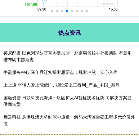
热点资讯
邦尼配资 以色列球队官宣杰曼加盟！北京男篮核心外援离队 有意引
进布朗韦瑟斯庞
牛盈服务中心 马年乔迁实操避忌要点：规避冲煞，安心入住
上上通 年轻人爱上“微醺”，却没爱上三得利_产品_中国_谢丹
国融资管 日联科技孔海洋：巩固扩大AI智检技术优势 向解决方案提
供商转型
启云科技 从港珠澳大桥到深中通道，解码大湾区重磅工程多元价值外
溢