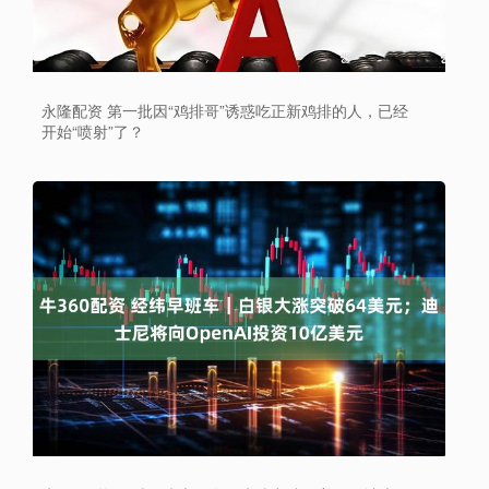
永隆配资 第一批因“鸡排哥”诱惑吃正新鸡排的人，已经
开始“喷射”了？