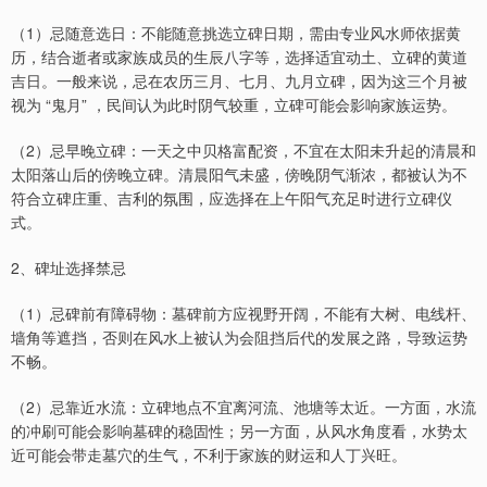
（1）忌随意选日：不能随意挑选立碑日期，需由专业风水师依据黄
历，结合逝者或家族成员的生辰八字等，选择适宜动土、立碑的黄道
吉日。一般来说，忌在农历三月、七月、九月立碑，因为这三个月被
视为 “鬼月” ，民间认为此时阴气较重，立碑可能会影响家族运势。
（2）忌早晚立碑：一天之中贝格富配资，不宜在太阳未升起的清晨和
太阳落山后的傍晚立碑。清晨阳气未盛，傍晚阴气渐浓，都被认为不
符合立碑庄重、吉利的氛围，应选择在上午阳气充足时进行立碑仪
式。
2、碑址选择禁忌
（1）忌碑前有障碍物：墓碑前方应视野开阔，不能有大树、电线杆、
墙角等遮挡，否则在风水上被认为会阻挡后代的发展之路，导致运势
不畅。
（2）忌靠近水流：立碑地点不宜离河流、池塘等太近。一方面，水流
的冲刷可能会影响墓碑的稳固性；另一方面，从风水角度看，水势太
近可能会带走墓穴的生气，不利于家族的财运和人丁兴旺。