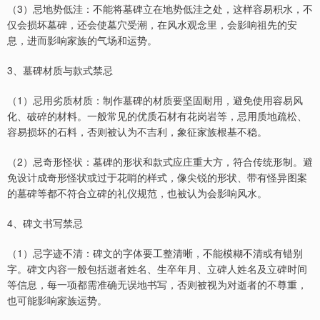
（3）忌地势低洼：不能将墓碑立在地势低洼之处，这样容易积水，不
仅会损坏墓碑，还会使墓穴受潮，在风水观念里，会影响祖先的安
息，进而影响家族的气场和运势。
3、墓碑材质与款式禁忌
（1）忌用劣质材质：制作墓碑的材质要坚固耐用，避免使用容易风
化、破碎的材料。一般常见的优质石材有花岗岩等，忌用质地疏松、
容易损坏的石料，否则被认为不吉利，象征家族根基不稳。
（2）忌奇形怪状：墓碑的形状和款式应庄重大方，符合传统形制。避
免设计成奇形怪状或过于花哨的样式，像尖锐的形状、带有怪异图案
的墓碑等都不符合立碑的礼仪规范，也被认为会影响风水。
4、碑文书写禁忌
（1）忌字迹不清：碑文的字体要工整清晰，不能模糊不清或有错别
字。碑文内容一般包括逝者姓名、生卒年月、立碑人姓名及立碑时间
等信息，每一项都需准确无误地书写，否则被视为对逝者的不尊重，
也可能影响家族运势。