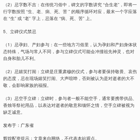
（2）忌字数不吉：在传统习俗中，碑文的字数讲究 “合生老”，即将一
行字数按照 “生、老、病、死、苦 ” 的顺序循环对应，最末一个字应落
在 “生” 或 “老” 字上，忌落在 “病、死、苦” 上。
5、立碑仪式禁忌
（1）忌孕妇、产妇参与：在一些地方习俗里，认为孕妇和产妇身体状
态特殊，气场与常人不同，参与立碑仪式可能会冲撞祖先神灵，也对
自身和胎儿不利。
（2）忌嬉笑打闹：立碑是庄重肃穆的仪式，参与者要保持敬畏、哀伤
的态度，忌在现场嬉笑打闹、大声喧哗，否则被认为是对逝者的大不
敬，会影响家族的福报。
（3）忌空手立碑：立碑时，参与者一般不能空手，通常要携带供品、
香烛等祭祀用品，以表达对逝者的敬意和缅怀之情，空手立碑被视为
缺乏诚意。
发布于：广东省
辉煌配资提示：文章来自网络，不代表本站观点。