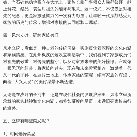
祷。当石碑稳稳地矗立在大地上，家族长辈们率领众人鞠躬祭拜，献
上鲜花、祭品，表达对祖先的缅怀与敬意。这一仪式，不仅仅是对祖
先的纪念，更是家族凝聚力的一次有力彰显，让年轻一代深刻感受到
家族的历史与传承，增强对家族的认同感和归属感。
四、风水立碑，延续家族兴旺
风水立碑，看似是一种古老的传统习俗，实则蕴含着深厚的文化内涵
和家族情感。在潮州枫溪的这次立碑活动中，我们看到了家族成员们
对祖先的敬重、对传统的坚守，以及对家族未来的美好憧憬。它就像
一根无形的纽带，将家族的过去、现在和未来紧紧相连，激励着一代
又一代的子孙，在这片土地上，传承家族的荣耀，续写家族的辉煌，
向着 “大兴大发” 的美好愿景不断迈进。
无论是在岁月的长河中，还是在现代社会的发展浪潮里，风水立碑所
承载的家族精神和文化内涵，都将如璀璨的星辰，永远照亮家族前行
的道路。
五、立碑有哪些禁忌呢？
1、时间选择禁忌