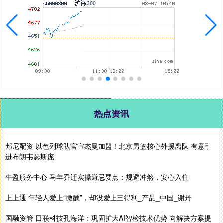
热点资讯
邦尼配资 以色列球队官宣杰曼加盟！北京男篮核心外援离队 有意引
进布朗韦瑟斯庞
牛盈服务中心 马年乔迁实操避忌要点：规避冲煞，安心入住
上上通 年轻人爱上“微醺”，却没爱上三得利_产品_中国_谢丹
国融资管 日联科技孔海洋：巩固扩大AI智检技术优势 向解决方案提