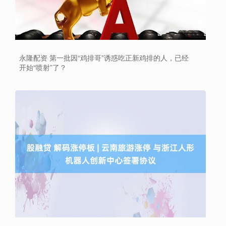
永隆配资 第一批因“鸡排哥”诱惑吃正新鸡排的人，已经
开始“喷射”了？