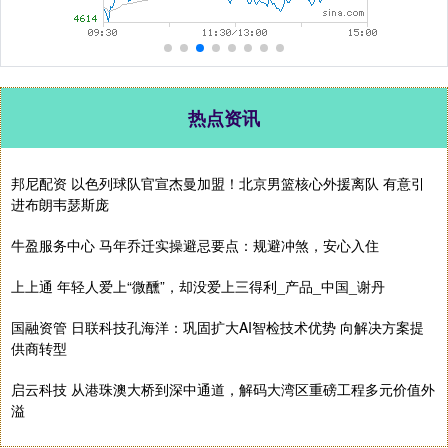
热点资讯
邦尼配资 以色列球队官宣杰曼加盟！北京男篮核心外援离队 有意引
进布朗韦瑟斯庞
牛盈服务中心 马年乔迁实操避忌要点：规避冲煞，安心入住
上上通 年轻人爱上“微醺”，却没爱上三得利_产品_中国_谢丹
国融资管 日联科技孔海洋：巩固扩大AI智检技术优势 向解决方案提
供商转型
启云科技 从港珠澳大桥到深中通道，解码大湾区重磅工程多元价值外
溢