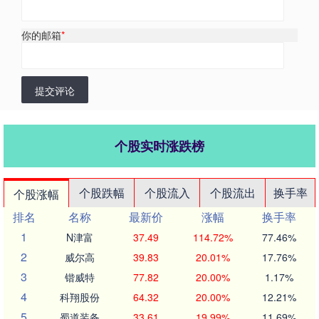
你的邮箱
*
提交评论
个股实时涨跌榜
个股跌幅
个股流入
个股流出
换手率
个股涨幅
排名
名称
最新价
涨幅
换手率
1
N津富
37.49
114.72%
77.46%
2
威尔高
39.83
20.01%
17.76%
3
锴威特
77.82
20.00%
1.17%
4
科翔股份
64.32
20.00%
12.21%
5
蜀道装备
33.61
19.99%
11.69%