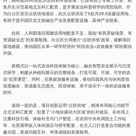
内，拥有超2000亩肥沃农田和丰饶鱼塘，已设有院士专家工作室、稻
鱼共生示范基地北京科汇配资，是开展农业科普研学的理想场所。作
为白云区首宗点状供地项目，此次点状供应了5处共28.9亩建设用地，
有助于提升园区农文旅融合产业发展配套设施，延伸产业链条。
此前，人和园项目因建设用地配套不足，面临“有风景缺场景、有
资源缺业态”的发展瓶颈。白云区分局推介“点状供地”政策，破解项目
落地难题，推动园区从单一研学经营向“科技农业+农旅服务”双轮驱动
升级。
新模式以一站式农业科技体验为核心，融合智慧农业展示与沉浸
式研学，构建从种植到展示的完整链条，打造可观、可感、可学的农
业“实景课堂”。同时，完善旅游服务设施，推动田园风光与休闲度假
深度融合，形成集生态观光、民宿体验、亲子游乐于一体的农旅服务
闭环。
值得一提的是，项目创新运用“点状供地”，精准布局核心功能节
点北京科汇配资，彰显了“小地块撬动大区域”的杠杆效应。在布局上
注重科技引领、体验补充与门户塑造，在农田中央布局院士工作站
等，在景观带嵌入休闲酒店与研学配套，在主入口打造复合功能的童
趣乐园，形成功能互补、串珠成链的发展格局。