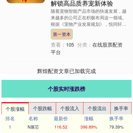
解锁高品质养宠新体验
随着宠物智能产品市场的快速发展，越
来越多的公司正在积极布局这一领域。
根据《宠物产业发展规划》，悦同轩科
技(上海)有限责任公司以其在宠物智能
第一资本
产品设计、研发和品牌营....
查看：
105
分类：
在线股票配资
平台
辉煌配资文章已加载完成
个股实时涨跌榜
个股跌幅
个股流入
个股流出
换手率
个股涨幅
排名
名称
最新价
涨幅
换手率
1
N展芯
116.52
396.89%
79.39%