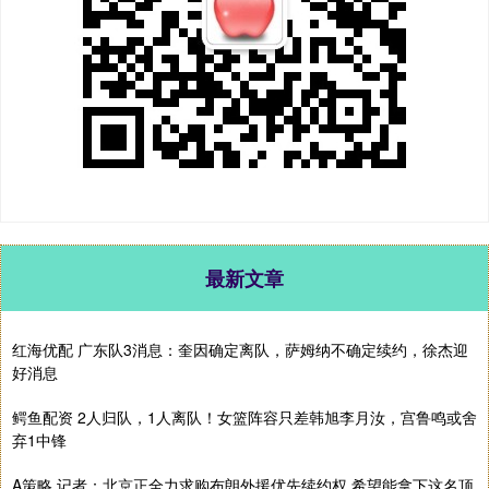
最新文章
红海优配 广东队3消息：奎因确定离队，萨姆纳不确定续约，徐杰迎
好消息
鳄鱼配资 2人归队，1人离队！女篮阵容只差韩旭李月汝，宫鲁鸣或舍
弃1中锋
A策略 记者：北京正全力求购布朗外援优先续约权 希望能拿下这名顶