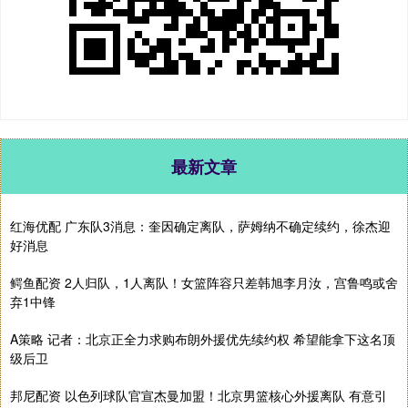
最新文章
红海优配 广东队3消息：奎因确定离队，萨姆纳不确定续约，徐杰迎
好消息
鳄鱼配资 2人归队，1人离队！女篮阵容只差韩旭李月汝，宫鲁鸣或舍
弃1中锋
A策略 记者：北京正全力求购布朗外援优先续约权 希望能拿下这名顶
级后卫
邦尼配资 以色列球队官宣杰曼加盟！北京男篮核心外援离队 有意引