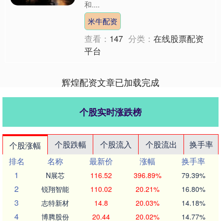
和....
米牛配资
查看：
147
分类：
在线股票配资
平台
辉煌配资文章已加载完成
个股实时涨跌榜
个股跌幅
个股流入
个股流出
换手率
个股涨幅
排名
名称
最新价
涨幅
换手率
1
N展芯
116.52
396.89%
79.39%
2
锐翔智能
110.02
20.21%
16.80%
3
志特新材
14.8
20.03%
14.18%
4
博腾股份
20.44
20.02%
14.77%