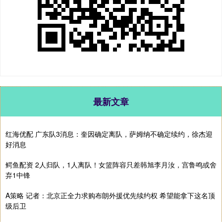
最新文章
红海优配 广东队3消息：奎因确定离队，萨姆纳不确定续约，徐杰迎
好消息
鳄鱼配资 2人归队，1人离队！女篮阵容只差韩旭李月汝，宫鲁鸣或舍
弃1中锋
A策略 记者：北京正全力求购布朗外援优先续约权 希望能拿下这名顶
级后卫