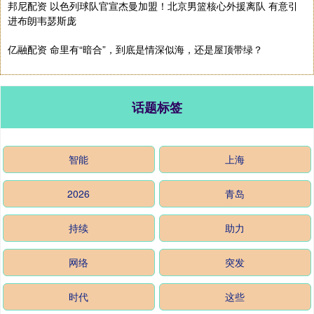
邦尼配资 以色列球队官宣杰曼加盟！北京男篮核心外援离队 有意引
进布朗韦瑟斯庞
亿融配资 命里有“暗合”，到底是情深似海，还是屋顶带绿？
话题标签
智能
上海
2026
青岛
持续
助力
网络
突发
时代
这些