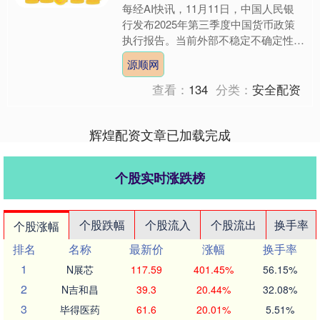
每经AI快讯，11月11日，中国人民银
行发布2025年第三季度中国货币政策
执行报告。当前外部不稳定不确定性因
素较多，国际经济贸易秩序遇到严峻挑
源顺网
战，世界经济增长动....
查看：
134
分类：
安全配资
辉煌配资文章已加载完成
个股实时涨跌榜
个股跌幅
个股流入
个股流出
换手率
个股涨幅
排名
名称
最新价
涨幅
换手率
1
N展芯
117.59
401.45%
56.15%
2
N吉和昌
39.3
20.44%
32.08%
3
毕得医药
61.6
20.01%
5.51%