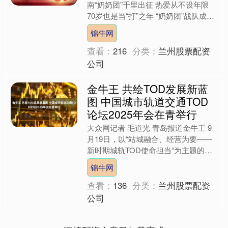
南“奶奶团”千里出征 热爱从不设年限
70岁也是当“打”之年 “奶奶团”战队成员
合影 比赛中，“奶奶团”的成员们十分专
锦牛网
注 制图\....
查看：
216
分类：
兰州股票配资
公司
金牛王 共绘TOD发展新蓝
图 中国城市轨道交通TOD
论坛2025年会在青举行
大众网记者 毛道光 青岛报道金牛王 9
月19日，以“站城融合、经营为要——
新时期城轨TOD使命担当”为主题的中
国城市轨道交通TOD论坛2025青岛年
锦牛网
会在青岛中铁....
查看：
136
分类：
兰州股票配资
公司