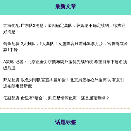
最新文章
红海优配 广东队3消息：奎因确定离队，萨姆纳不确定续约，徐杰迎
好消息
鳄鱼配资 2人归队，1人离队！女篮阵容只差韩旭李月汝，宫鲁鸣或舍
弃1中锋
A策略 记者：北京正全力求购布朗外援优先续约权 希望能拿下这名顶
级后卫
邦尼配资 以色列球队官宣杰曼加盟！北京男篮核心外援离队 有意引
进布朗韦瑟斯庞
亿融配资 命里有“暗合”，到底是情深似海，还是屋顶带绿？
话题标签