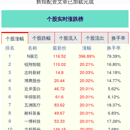
辉煌配资文章已加载完成
个股实时涨跌榜
个股跌幅
个股流入
个股流出
换手率
个股涨幅
排名
名称
最新价
涨幅
换手率
1
N展芯
116.52
396.89%
79.39%
2
锐翔智能
110.02
20.21%
16.80%
3
志特新材
14.8
20.03%
14.18%
4
博腾股份
20.44
20.02%
14.77%
5
近岸蛋白
46.72
20.01%
5.62%
6
毕得医药
61.6
20.01%
6.12%
7
五洲医疗
83.62
20.01%
18.37%
8
耐科装备
49.67
20.01%
6.83%
9
一博科技
53.33
20.01%
17.26%
10
方邦股份
146.16
20.00%
7.68%