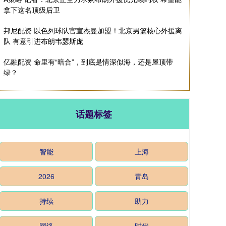
拿下这名顶级后卫
邦尼配资 以色列球队官宣杰曼加盟！北京男篮核心外援离
队 有意引进布朗韦瑟斯庞
亿融配资 命里有“暗合”，到底是情深似海，还是屋顶带
绿？
话题标签
智能
上海
2026
青岛
持续
助力
网络
时代