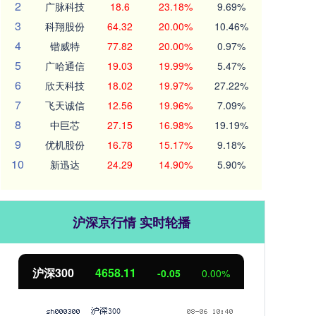
2
广脉科技
18.6
23.18%
9.69%
3
科翔股份
64.32
20.00%
10.46%
4
锴威特
77.82
20.00%
0.97%
5
广哈通信
19.03
19.99%
5.47%
6
欣天科技
18.02
19.97%
27.22%
7
飞天诚信
12.56
19.96%
7.09%
8
中巨芯
27.15
16.98%
19.19%
9
优机股份
16.78
15.17%
9.18%
10
新迅达
24.29
14.90%
5.90%
沪深京行情 实时轮播
沪深300
4658.11
北
-0.05
0.00%