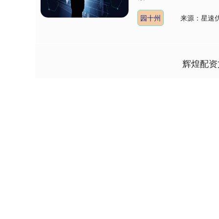
园十州
来源：星速
辉煌配资
上证指数
3888.43
.00
0.13%
10.00
0.