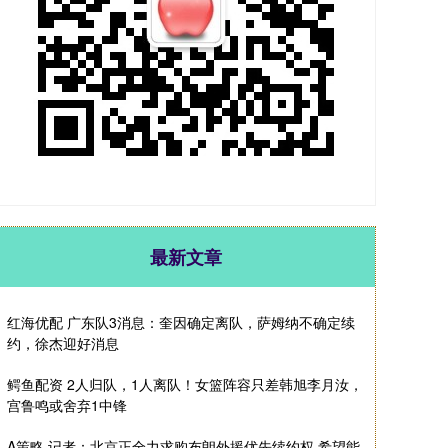
最新文章
红海优配 广东队3消息：奎因确定离队，萨姆纳不确定续
约，徐杰迎好消息
鳄鱼配资 2人归队，1人离队！女篮阵容只差韩旭李月汝，
宫鲁鸣或舍弃1中锋
A策略 记者：北京正全力求购布朗外援优先续约权 希望能