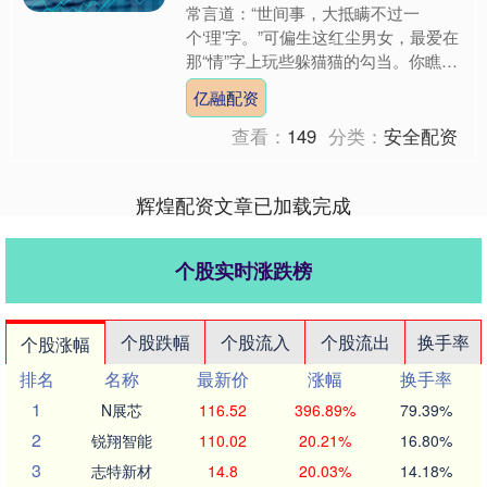
常言道：“世间事，大抵瞒不过一
个‘理’字。”可偏生这红尘男女，最爱在
那“情”字上玩些躲猫猫的勾当。你瞧那
戏台上，崔莺莺与张生翻墙约会，那是
亿融配资
情投意合；可若放到了命....
查看：
149
分类：
安全配资
辉煌配资文章已加载完成
个股实时涨跌榜
个股跌幅
个股流入
个股流出
换手率
个股涨幅
排名
名称
最新价
涨幅
换手率
1
N展芯
116.52
396.89%
79.39%
2
锐翔智能
110.02
20.21%
16.80%
3
志特新材
14.8
20.03%
14.18%