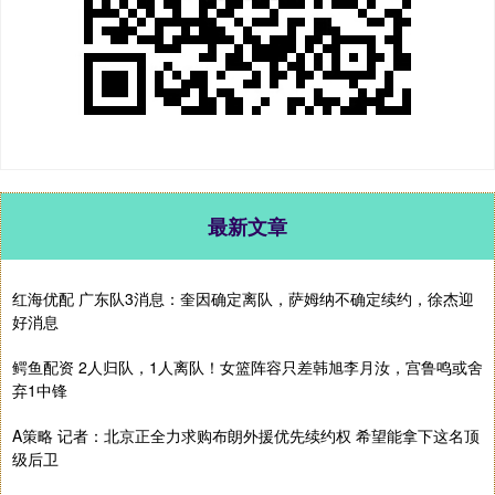
最新文章
红海优配 广东队3消息：奎因确定离队，萨姆纳不确定续约，徐杰迎
好消息
鳄鱼配资 2人归队，1人离队！女篮阵容只差韩旭李月汝，宫鲁鸣或舍
弃1中锋
A策略 记者：北京正全力求购布朗外援优先续约权 希望能拿下这名顶
级后卫