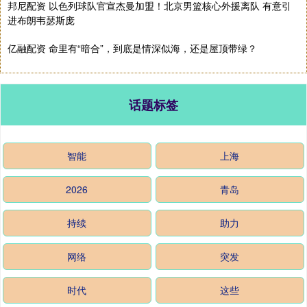
邦尼配资 以色列球队官宣杰曼加盟！北京男篮核心外援离队 有意引
进布朗韦瑟斯庞
亿融配资 命里有“暗合”，到底是情深似海，还是屋顶带绿？
话题标签
智能
上海
2026
青岛
持续
助力
网络
突发
时代
这些