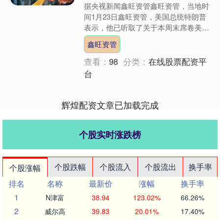
据央视新闻鑫旺资管鑫旺资管，当地时
间1月23日鑫旺资管，美国总统特朗普
表示，他已听取了关于本周末席卷美国
大部分地区的危险冬季风暴的简报，并
鑫旺资管
补充说，政府正在与各级....
查看：
98
分类：
在线股票配资平
台
辉煌配资文章已加载完成
个股实时涨跌榜
个股跌幅
个股流入
个股流出
换手率
个股涨幅
排名
名称
最新价
涨幅
换手率
1
N津富
38.94
123.02%
66.26%
2
威尔高
39.83
20.01%
17.40%