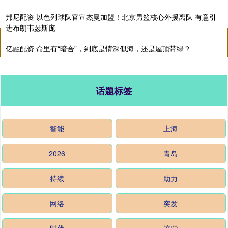
邦尼配资 以色列球队官宣杰曼加盟！北京男篮核心外援离队 有意引
进布朗韦瑟斯庞
亿融配资 命里有“暗合”，到底是情深似海，还是屋顶带绿？
话题标签
智能
上海
2026
青岛
持续
助力
网络
突发
时代
这些