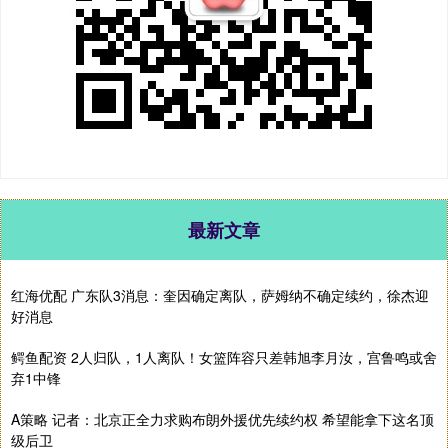
最新文章
红海优配 广东队3消息：奎因确定离队，萨姆纳不确定续约，徐杰迎
好消息
鳄鱼配资 2人归队，1人离队！女篮阵容只差韩旭李月汝，宫鲁鸣或舍
弃1中锋
A策略 记者：北京正全力求购布朗外援优先续约权 希望能拿下这名顶
级后卫