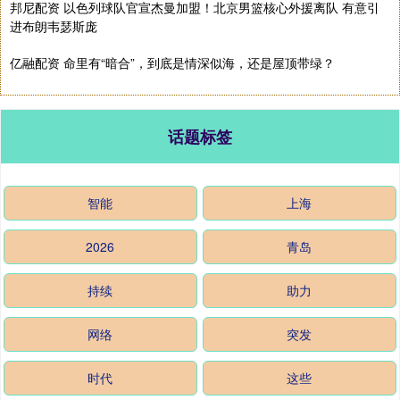
邦尼配资 以色列球队官宣杰曼加盟！北京男篮核心外援离队 有意引
进布朗韦瑟斯庞
亿融配资 命里有“暗合”，到底是情深似海，还是屋顶带绿？
话题标签
智能
上海
2026
青岛
持续
助力
网络
突发
时代
这些