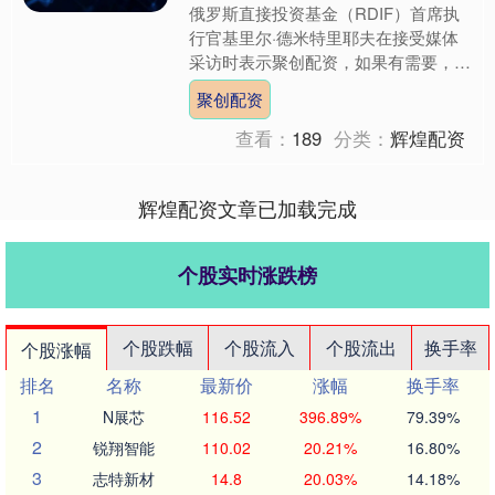
俄罗斯直接投资基金（RDIF）首席执
行官基里尔·德米特里耶夫在接受媒体
采访时表示聚创配资，如果有需要，俄
罗斯、美国和沙特阿拉伯可能会联手采
聚创配资
取行动，以稳定石油市场....
查看：
189
分类：
辉煌配资
辉煌配资文章已加载完成
个股实时涨跌榜
个股跌幅
个股流入
个股流出
换手率
个股涨幅
排名
名称
最新价
涨幅
换手率
1
N展芯
116.52
396.89%
79.39%
2
锐翔智能
110.02
20.21%
16.80%
3
志特新材
14.8
20.03%
14.18%