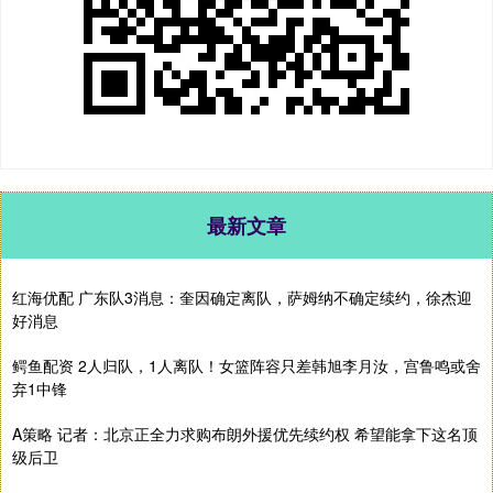
最新文章
红海优配 广东队3消息：奎因确定离队，萨姆纳不确定续约，徐杰迎
好消息
鳄鱼配资 2人归队，1人离队！女篮阵容只差韩旭李月汝，宫鲁鸣或舍
弃1中锋
A策略 记者：北京正全力求购布朗外援优先续约权 希望能拿下这名顶
级后卫