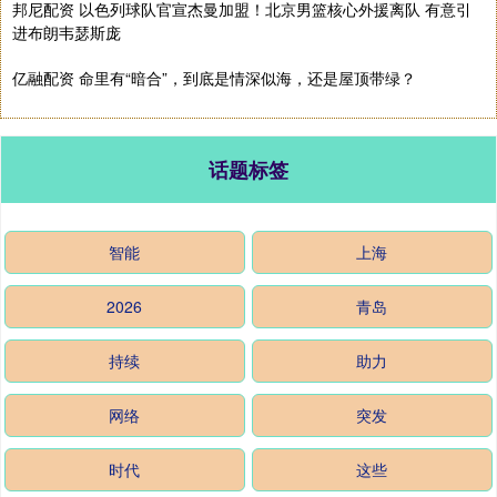
邦尼配资 以色列球队官宣杰曼加盟！北京男篮核心外援离队 有意引
进布朗韦瑟斯庞
亿融配资 命里有“暗合”，到底是情深似海，还是屋顶带绿？
话题标签
智能
上海
2026
青岛
持续
助力
网络
突发
时代
这些