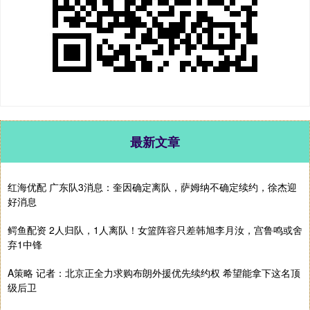
最新文章
红海优配 广东队3消息：奎因确定离队，萨姆纳不确定续约，徐杰迎
好消息
鳄鱼配资 2人归队，1人离队！女篮阵容只差韩旭李月汝，宫鲁鸣或舍
弃1中锋
A策略 记者：北京正全力求购布朗外援优先续约权 希望能拿下这名顶
级后卫