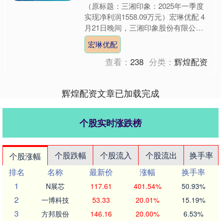
（原标题：三湘印象：2025年一季度
实现净利润1558.09万元）宏琳优配 4
月21日晚间，三湘印象股份有限公司
（股票代码：000863. SZ，以下简
宏琳优配
称“三湘....
查看：
238
分类：
辉煌配资
辉煌配资文章已加载完成
个股实时涨跌榜
个股跌幅
个股流入
个股流出
换手率
个股涨幅
排名
名称
最新价
涨幅
换手率
1
N展芯
117.61
401.54%
50.93%
2
一博科技
53.33
20.01%
15.19%
3
方邦股份
146.16
20.00%
6.53%