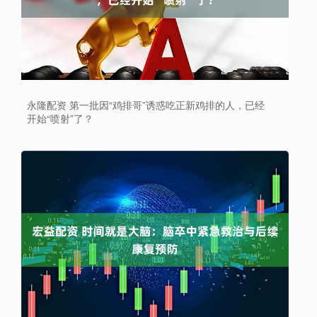
永隆配资 第一批因“鸡排哥”诱惑吃正新鸡排的人，已经
开始“喷射”了？