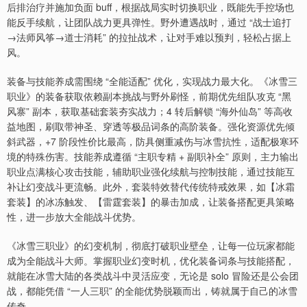
后排治疗并施加负面 buff，根据战局实时切换职业，既能先手控场也
能反手续航，让团队战力更具弹性。野外遭遇战时，通过 “战士追打
→法师风筝→道士消耗” 的拉扯战术，让对手难以预判，轻松占据上
风。
装备与技能养成需围绕 “全能适配” 优化，实现战力最大化。《冰雪三
职业》的装备获取依赖副本挑战与野外刷怪，前期优先组队攻克 “黑
风寨” 副本，获取基础套装夯实战力；4 转后解锁 “海外仙岛” 等高收
益地图，刷取带神圣、穿透等极品词条的高阶装备。强化资源优先倾
斜武器，+7 阶段性价比最高，防具侧重减伤与冰雪抗性，适配极寒环
境的特殊伤害。技能养成遵循 “主职专精 + 副职补全” 原则，主力输出
职业点满核心攻击技能，辅助职业强化续航与控制技能，通过技能互
补让幻变战斗更流畅。此外，套装特效替代传统特戒效果，如【冰霜
套装】的冰冻触发、【雷霆套装】的暴击加成，让装备搭配更具策略
性，进一步放大全能战斗优势。
《冰雪三职业》的幻变机制，彻底打破职业壁垒，让每一位玩家都能
成为全能战斗大师。掌握职业幻变时机，优化装备词条与技能搭配，
就能在冰雪大陆的各类战斗中灵活应变，无论是 solo 冒险还是公会团
战，都能凭借 “一人三职” 的全能优势脱颖而出，铸就属于自己的冰雪
传奇。