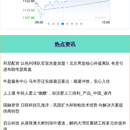
热点资讯
邦尼配资 以色列球队官宣杰曼加盟！北京男篮核心外援离队 有意引
进布朗韦瑟斯庞
牛盈服务中心 马年乔迁实操避忌要点：规避冲煞，安心入住
上上通 年轻人爱上“微醺”，却没爱上三得利_产品_中国_谢丹
国融资管 日联科技孔海洋：巩固扩大AI智检技术优势 向解决方案提
供商转型
启云科技 从港珠澳大桥到深中通道，解码大湾区重磅工程多元价值外
溢