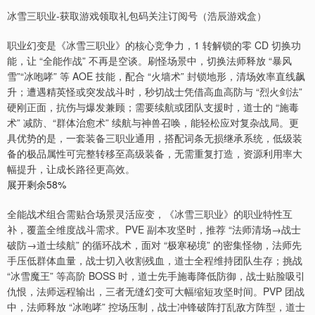
冰雪三职业-获取游戏领取礼包码关注订阅号（浩辰游戏盒）
职业幻变是《冰雪三职业》的核心竞争力，1 转解锁的零 CD 切换功
能，让 “全能作战” 不再是空谈。刷怪场景中，切换法师释放 “暴风
雪”“冰咆哮” 等 AOE 技能，配合 “火墙术” 封锁地形，清场效率直线飙
升；遭遇精英怪或突发战斗时，秒切战士凭借高血高防与 “烈火剑法”
硬刚正面，抗伤与爆发兼顾；需要续航或团队支援时，道士的 “施毒
术” 减防、“群体治愈术” 续航与神兽召唤，能轻松应对复杂战局。更
具优势的是，一套装备三职业通用，搭配词条无损继承系统，低级装
备的极品属性可完整转移至高级装备，无需重复打造，资源利用率大
幅提升，让成长路径更高效。
展开剩余58%
全能战术组合需贴合场景灵活应变，《冰雪三职业》的职业特性互
补，覆盖全维度战斗需求。PVE 副本攻坚时，推荐 “法师清场→战士
破防→道士续航” 的循环战术，面对 “极寒秘境” 的密集怪物，法师先
手压低群体血量，战士切入收割残血，道士全程维持团队生存；挑战
“冰雪魔王” 等高阶 BOSS 时，道士先手施毒降低防御，战士贴脸吸引
仇恨，法师远程输出，三者无缝幻变可大幅缩短攻坚时间。PVP 团战
中，法师释放 “冰咆哮” 控场压制，战士冲锋破阵打乱敌方阵型，道士