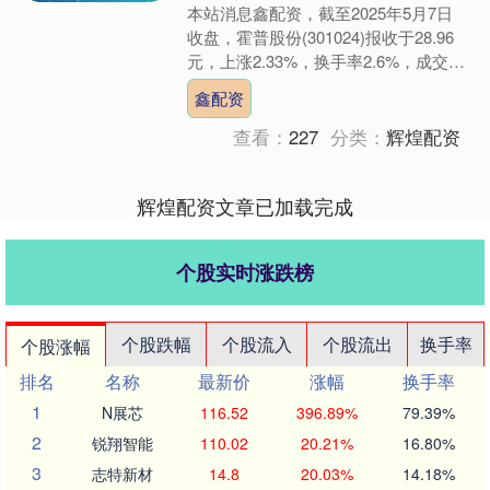
本站消息鑫配资，截至2025年5月7日
收盘，霍普股份(301024)报收于28.96
元，上涨2.33%，换手率2.6%，成交量
1.56万手，成交额4506.76....
鑫配资
查看：
227
分类：
辉煌配资
辉煌配资文章已加载完成
个股实时涨跌榜
个股跌幅
个股流入
个股流出
换手率
个股涨幅
排名
名称
最新价
涨幅
换手率
1
N展芯
116.52
396.89%
79.39%
2
锐翔智能
110.02
20.21%
16.80%
3
志特新材
14.8
20.03%
14.18%