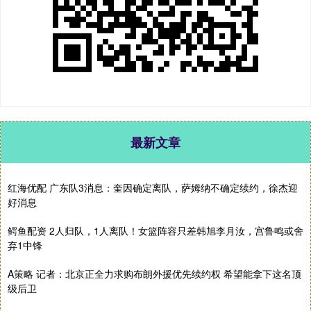
最新文章
红海优配 广东队3消息：奎因确定离队，萨姆纳不确定续约，徐杰迎
好消息
鳄鱼配资 2人归队，1人离队！女篮阵容只差韩旭李月汝，宫鲁鸣或舍
弃1中锋
A策略 记者：北京正全力求购布朗外援优先续约权 希望能拿下这名顶
级后卫