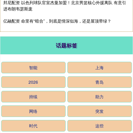
邦尼配资 以色列球队官宣杰曼加盟！北京男篮核心外援离队 有意引
进布朗韦瑟斯庞
亿融配资 命里有“暗合”，到底是情深似海，还是屋顶带绿？
话题标签
智能
上海
2026
青岛
持续
助力
网络
突发
时代
这些