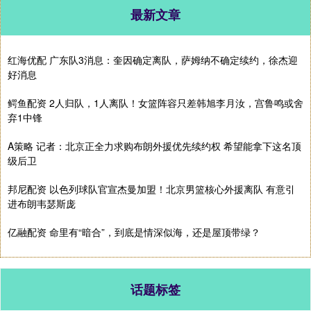
最新文章
红海优配 广东队3消息：奎因确定离队，萨姆纳不确定续约，徐杰迎
好消息
鳄鱼配资 2人归队，1人离队！女篮阵容只差韩旭李月汝，宫鲁鸣或舍
弃1中锋
A策略 记者：北京正全力求购布朗外援优先续约权 希望能拿下这名顶
级后卫
邦尼配资 以色列球队官宣杰曼加盟！北京男篮核心外援离队 有意引
进布朗韦瑟斯庞
亿融配资 命里有“暗合”，到底是情深似海，还是屋顶带绿？
话题标签