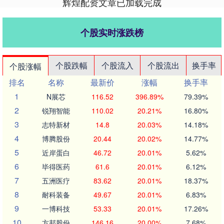
辉煌配资文章已加载完成
个股实时涨跌榜
个股跌幅
个股流入
个股流出
换手率
个股涨幅
排名
名称
最新价
涨幅
换手率
1
N展芯
116.52
396.89%
79.39%
2
锐翔智能
110.02
20.21%
16.80%
3
志特新材
14.8
20.03%
14.18%
4
博腾股份
20.44
20.02%
14.77%
5
近岸蛋白
46.72
20.01%
5.62%
6
毕得医药
61.6
20.01%
6.12%
7
五洲医疗
83.62
20.01%
18.37%
8
耐科装备
49.67
20.01%
6.83%
9
一博科技
53.33
20.01%
17.26%
10
方邦股份
146.16
20.00%
7.68%