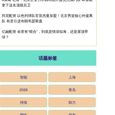
拿下这名顶级后卫
邦尼配资 以色列球队官宣杰曼加盟！北京男篮核心外援离
队 有意引进布朗韦瑟斯庞
亿融配资 命里有“暗合”，到底是情深似海，还是屋顶带
绿？
话题标签
智能
上海
2026
青岛
持续
助力
网络
突发