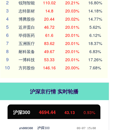
2
锐翔智能
110.02
20.21%
16.80%
3
志特新材
14.8
20.03%
14.18%
4
博腾股份
20.44
20.02%
14.77%
5
近岸蛋白
46.72
20.01%
5.62%
6
毕得医药
61.6
20.01%
6.12%
7
五洲医疗
83.62
20.01%
18.37%
8
耐科装备
49.67
20.01%
6.83%
9
一博科技
53.33
20.01%
17.26%
10
方邦股份
146.16
20.00%
7.68%
沪深京行情 实时轮播
北证50
1134.24
创
11.37
1.01%