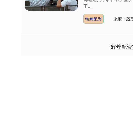
了....
锦鲤配资
来源：股
辉煌配资
深证成指
14311.01
9.68
1.02%
200.89
1