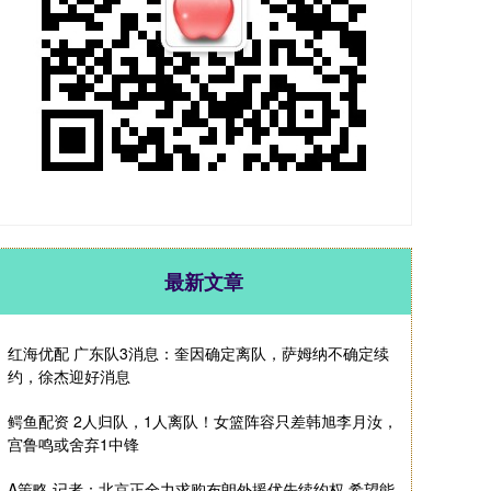
最新文章
红海优配 广东队3消息：奎因确定离队，萨姆纳不确定续
约，徐杰迎好消息
鳄鱼配资 2人归队，1人离队！女篮阵容只差韩旭李月汝，
宫鲁鸣或舍弃1中锋
A策略 记者：北京正全力求购布朗外援优先续约权 希望能