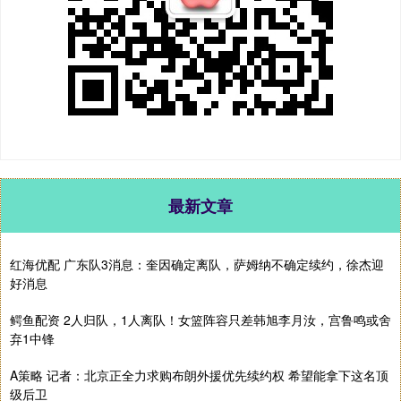
最新文章
红海优配 广东队3消息：奎因确定离队，萨姆纳不确定续约，徐杰迎
好消息
鳄鱼配资 2人归队，1人离队！女篮阵容只差韩旭李月汝，宫鲁鸣或舍
弃1中锋
A策略 记者：北京正全力求购布朗外援优先续约权 希望能拿下这名顶
级后卫