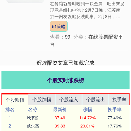
在餐馆就餐时咬到一块金属，吐出来发
现竟是纽扣电池？2月7日晚，江苏南
京一网友发帖反映此事。2月8日，涉
事门店工作人员回应极目新闻记者称，
51策略
事发后已给顾客免单，目前....
查看：
99
分类：
在线股票配资平
台
辉煌配资文章已加载完成
个股实时涨跌榜
个股跌幅
个股流入
个股流出
换手率
个股涨幅
排名
名称
最新价
涨幅
换手率
1
N津富
37.49
114.72%
77.46%
2
威尔高
39.83
20.01%
17.76%