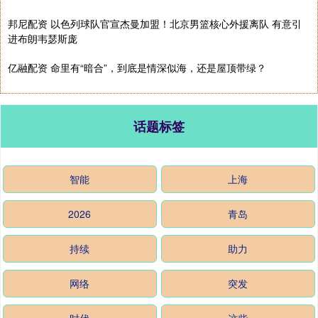
邦尼配资 以色列球队官宣杰曼加盟！北京男篮核心外援离队 有意引
进布朗韦瑟斯庞
亿融配资 命里有“暗合”，到底是情深似海，还是屋顶带绿？
话题标签
智能
上海
2026
青岛
持续
助力
网络
突发
时代
这些