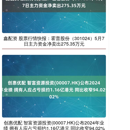
鑫配资 股票行情快报：霍普股份（301024）5月7
日主力资金净卖出275.35万元
创惠优配 智富资源投资(00007.HK)公布2024年业
绩 拥有人应占亏损约1.16亿港元 同比收窄94.02%