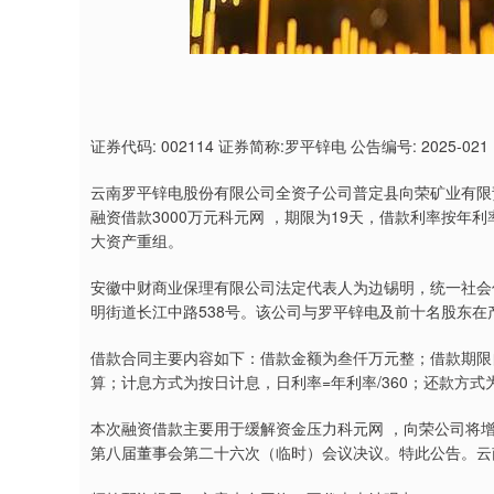
深证成指
14311.01
9.68
1.02%
200.89
1
证券代码: 002114 证券简称:罗平锌电 公告编号: 2025-021
云南罗平锌电股份有限公司全资子公司普定县向荣矿业有限
融资借款3000万元科元网 ，期限为19天，借款利率按年
大资产重组。
安徽中财商业保理有限公司法定代表人为边锡明，统一社会信用代
明街道长江中路538号。该公司与罗平锌电及前十名股东
借款合同主要内容如下：借款金额为叁仟万元整；借款期限自20
算；计息方式为按日计息，日利率=年利率/360；还款方
本次融资借款主要用于缓解资金压力科元网 ，向荣公司将增
第八届董事会第二十六次（临时）会议决议。特此公告。云南