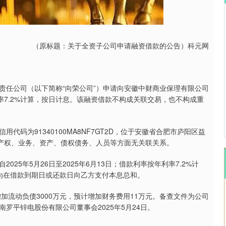
沪深300
4694.44
.42%
43.13
0.93%
（原标题：关于全资子公司申请融资借款的公告）科元网
责任公司（以下简称“向荣公司”）申请向安徽中财商业保理有限公司
利率7.2%计算，按日计息。该融资借款不构成关联交易，也不构成重
码为91340100MA8NF7GT2D，位于安徽省合肥市庐阳区益
在产权、业务、资产、债权债务、人员等方面无关联关系。
25年5月26日至2025年6月13日；借款利率按年利率7.2%计
式为在借款到期日或还款日向乙方支付本息总和。
加流动负债3000万元，预计增加财务费用11万元。备查文件为公司
罗平锌电股份有限公司董事会2025年5月24日。