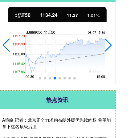
北证50
1134.24
创
11.37
1.01%
热点资讯
A策略 记者：北京正全力求购布朗外援优先续约权 希望能
拿下这名顶级后卫