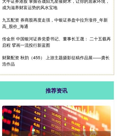
大牛证券港股 掌握谷晟阳九星催财术，让你的居家环境，
成为滋养财富运势的风水宝地
九五配资 券商股再度走强，中银证券盘中拉升涨停_年新
高_股价_海通
传金所 中国银河证券党委书记、董事长王晟： 二十五载再
启程 擘画一流投行新蓝图
财聚配资 秋韵（455） 上游主题摄影征稿作品展——龚长
浩作品
推荐资讯