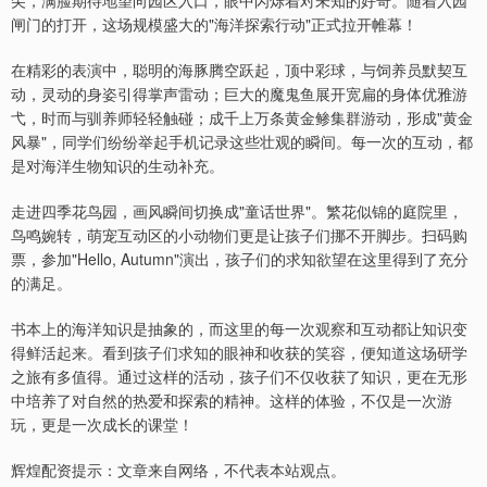
尖，满脸期待地望向园区入口，眼中闪烁着对未知的好奇。随着入园
闸门的打开，这场规模盛大的"海洋探索行动"正式拉开帷幕！
在精彩的表演中，聪明的海豚腾空跃起，顶中彩球，与饲养员默契互
动，灵动的身姿引得掌声雷动；巨大的魔鬼鱼展开宽扁的身体优雅游
弋，时而与驯养师轻轻触碰；成千上万条黄金鲹集群游动，形成"黄金
风暴"，同学们纷纷举起手机记录这些壮观的瞬间。每一次的互动，都
是对海洋生物知识的生动补充。
走进四季花鸟园，画风瞬间切换成"童话世界"。繁花似锦的庭院里，
鸟鸣婉转，萌宠互动区的小动物们更是让孩子们挪不开脚步。扫码购
票，参加"Hello, Autumn"演出，孩子们的求知欲望在这里得到了充分
的满足。
书本上的海洋知识是抽象的，而这里的每一次观察和互动都让知识变
得鲜活起来。看到孩子们求知的眼神和收获的笑容，便知道这场研学
之旅有多值得。通过这样的活动，孩子们不仅收获了知识，更在无形
中培养了对自然的热爱和探索的精神。这样的体验，不仅是一次游
玩，更是一次成长的课堂！
辉煌配资提示：文章来自网络，不代表本站观点。