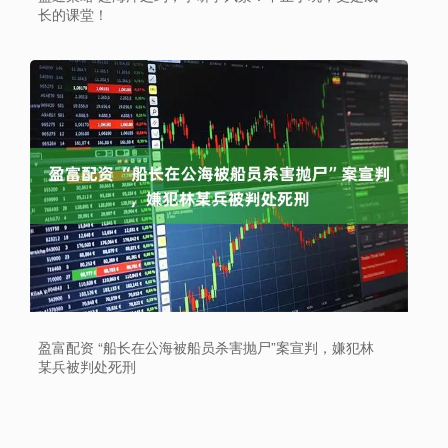
长的课堂！
盈富配资 “船长在公海被船员杀害抛尸”案宣判，嫌犯林
某兵被判处死刑