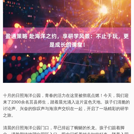
十月的日照海洋公园，青春的活力在这里被彻底点燃！今天，我们迎
来了2300余名莒县师生，踏着晨光涌入这片蓝色天地。孩子们清脆的
讨论声、兴奋的惊叹声与海浪声交织在一起，开启了一场精彩的研学
之旅。
清晨的日照海洋公园门口，早已排起了蜿蜒的长龙。孩子们踮着脚