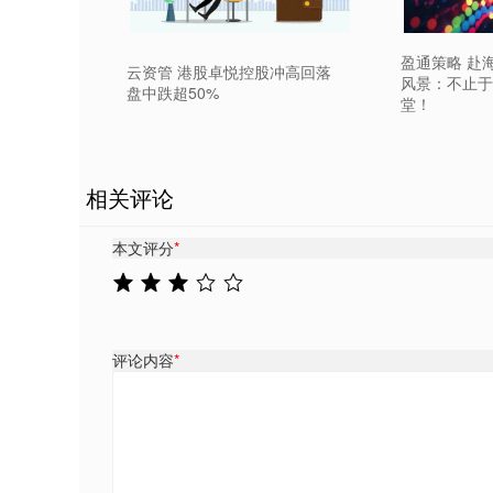
盈通策略 赴
云资管 港股卓悦控股冲高回落
风景：不止于
盘中跌超50%
堂！
相关评论
本文评分
*
评论内容
*