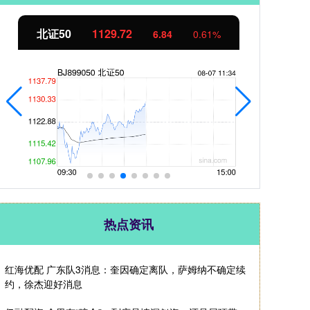
北证50
1129.72
创
6.84
0.61%
热点资讯
红海优配 广东队3消息：奎因确定离队，萨姆纳不确定续
约，徐杰迎好消息