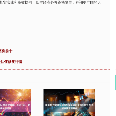
扎实实践和高效协同，低空经济必将蓬勃发展，翱翔更广阔的天
跻身前十
股估值修复行情