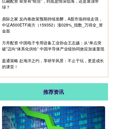
亿融配资 命里有“暗合”，到底是情深似海，还是屋顶带
绿？
鼎际之家 反内卷政策预期持续发酵，A股市场持续走强，
中证A500ETF南方（159352）涨028%_指数_万得全_资
金面
方舟配资 中国电子专用设备工业协会王志越：从“单点突
破”迈向“体系化供给” 中国半导体产业链协同效应加速显现
盈通策略 赴海洋之约，享研学风景：不止于玩，更是成长
的课堂！
推荐资讯