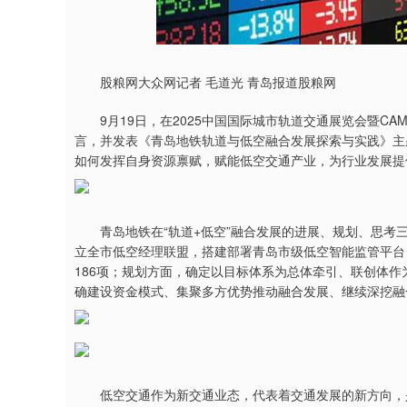
深证成指
14295.08
9.16
0.49%
184.96
1
股粮网大众网记者 毛道光 青岛报道股粮网
9月19日，在2025中国国际城市轨道交通展览会暨CA
言，并发表《青岛地铁轨道与低空融合发展探索与实践》主
如何发挥自身资源禀赋，赋能低空交通产业，为行业发展提
青岛地铁在“轨道+低空”融合发展的进展、规划、思考三
立全市低空经理联盟，搭建部署青岛市级低空智能监管平台
186项；规划方面，确定以目标体系为总体牵引、联创体
确建设资金模式、集聚多方优势推动融合发展、继续深挖融
低空交通作为新交通业态，代表着交通发展的新方向，是