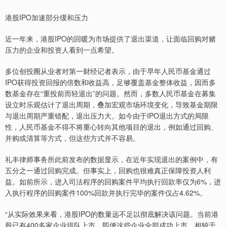
港股IPO加速部分缓和压力
近一年来，港股IPO的回暖为市场提供了退出渠道，让面临回购对赌
压力的企业和投资人看到一点希望。
多位创投圈从业者对第一财经记者表示，由于早年人民币基金通过
IPO获得投资回报的倍数和收益高，足够覆盖基金整体收益，因而多
数基金存在“重投前而轻退出”的问题。然而，多数人民币基金在募集
设立时乐观估计了退出周期，叠加宏观市场环境变化，导致基金期限
与退出周期严重错配，退出压力大。如今由于IPO退出方式的局限
性，人民币基金不得不将重心转向其他项目的退出，例如通过回购、
并购或清算等方式，但这些方式并不容易。
礼丰律师事务所此前发布的数据显示，在近年实现退出的案例中，有
五分之一通过回购完成。但事实上，回购也很难真正保障投资人利
益。如前所示，进入司法程序的回购案件平均执行回款率仅为6%，进
入执行程序的回购案件100%回款并执行完毕的案件仅占4.62%。
“从实际效果来看，港股IPO的数量远不足以彻底解决该问题。当前港
股已有400多家企业排队上市，即便这些企业全部成功上市，相较于