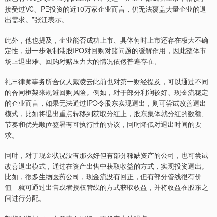
接受过VC、PE投资的近10万家企业而言，仍无法覆盖大量企业的退
出需求。”张江表示。
此外，他也提及，企业能否成功上市、具体何时上市还存在极大不确
定性，进一步限制港股IPO对回购对赌问题的缓解作用，因此整体市
场上退出难、回购对赌压力大的情况依然普遍存在。
礼丰律师事务所合伙人戴凌云此前也对第一财经提及，可以通过不同
的合同框架来规避回购风险。例如，对于部分利润较好、现金流稳定
的企业而言，如果无法通过IPO令股东实现退出，则可尝试改善退出
模式，比如将退出重点转移到获取分红上，股东集体就分红的数额、
节奏和优先顺位签署有可执行性的协议，同时降低对退出时间的要
求。
同时，对于现金状况没有那么好但有部分稀缺资产的公司，也可尝试
改善退出模式，通过在资产出售中获取收益的方式，实现投资退出。
比如，很多生物医药公司，现金流没有回正，但有部分管线很有价
值，就可通过出售或者授权管线的方式获取收益，并将收益在股东之
间进行分配。