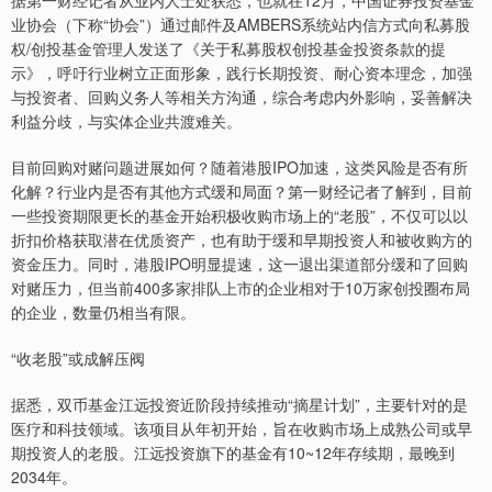
据第一财经记者从业内人士处获悉，也就在12月，中国证券投资基金
业协会（下称“协会”）通过邮件及AMBERS系统站内信方式向私募股
权/创投基金管理人发送了《关于私募股权创投基金投资条款的提
示》，呼吁行业树立正面形象，践行长期投资、耐心资本理念，加强
与投资者、回购义务人等相关方沟通，综合考虑内外影响，妥善解决
利益分歧，与实体企业共渡难关。
目前回购对赌问题进展如何？随着港股IPO加速，这类风险是否有所
化解？行业内是否有其他方式缓和局面？第一财经记者了解到，目前
一些投资期限更长的基金开始积极收购市场上的“老股”，不仅可以以
折扣价格获取潜在优质资产，也有助于缓和早期投资人和被收购方的
资金压力。同时，港股IPO明显提速，这一退出渠道部分缓和了回购
对赌压力，但当前400多家排队上市的企业相对于10万家创投圈布局
的企业，数量仍相当有限。
“收老股”或成解压阀
据悉，双币基金江远投资近阶段持续推动“摘星计划”，主要针对的是
医疗和科技领域。该项目从年初开始，旨在收购市场上成熟公司或早
期投资人的老股。江远投资旗下的基金有10~12年存续期，最晚到
2034年。