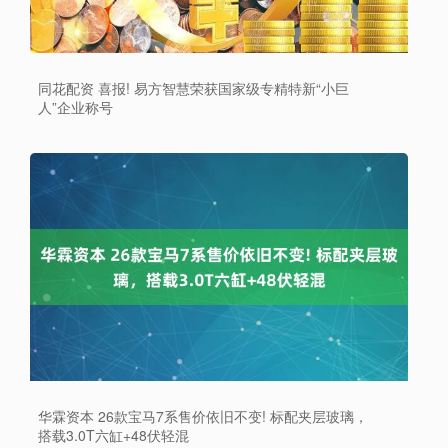
同花配资 喜报! 易方智慧荣获国家级专精特新“小巨
人”企业称号
华霖资本 26款宝马7系售价依旧不变! 标配夹层玻璃，
搭载3.0T六缸+48伏轻混