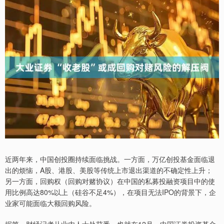
近两年来，中国创投圈持续面临挑战。一方面，万亿创投基金面临退
出的烦恼，A股、港股、美股等传统上市退出渠道的不确定性上升；
另一方面，回购权（回购对赌协议）在中国的私募投融资项目中的使
用比例高达80%以上（硅谷不足4%），在项目无法IPO的背景下，企
业家可能面临大额回购风险。