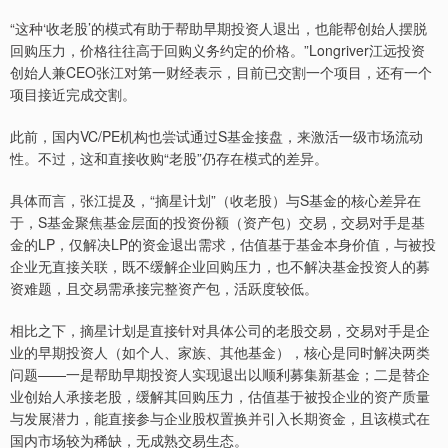
“这种‘收老股’的模式有助于帮助早期投资人退出，也能帮创始人摆脱
回购压力，价格往往高于回购义务约定的价格。”Longriver江远投资
创始人兼CEO张江对第一财经表示，目前已交割一个项目，还有一个
项目接近完成交割。
此前，国内VC/PE机构也尝试通过S基金接盘，来激活一级市场流动
性。不过，这和直接收购“老股”仍存在模式的差异。
具体而言，张江提及，“摘星计划”（收老股）与S基金的核心差异在
于，S基金聚焦基金层面的投资份额（资产包）交易，交易对手是基
金的LP，仅解决LP的资金退出需求，估值基于基金本身价值，与被投
企业无直接关联，既不缓解企业回购压力，也不解决基金投资人的募
资难题，且交易需承接完整资产包，活跃度较低。
相比之下，摘星计划是直接针对具体公司的老股交易，交易对手是企
业的早期投资人（如个人、家族、其他基金），核心是同时解决两类
问题——一是帮助早期投资人实现退出以顺利募集新基金；二是替企
业创始人承接老股，缓解其回购压力，估值基于被投企业的资产质量
与发展潜力，能直接参与企业股权置换并引入长期资金，且该模式在
国内市场较为稀缺，无成熟交易生态。