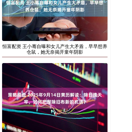
恒富配资 王小骞自曝和女儿产生大矛盾，早早想养
仓鼠，她无奈揭开童年阴影