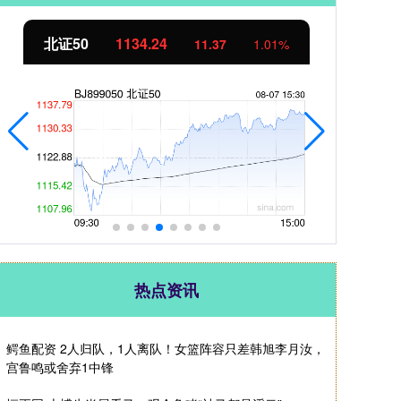
北证50
1134.24
创
11.37
1.01%
热点资讯
鳄鱼配资 2人归队，1人离队！女篮阵容只差韩旭李月汝，
宫鲁鸣或舍弃1中锋