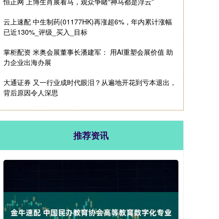
恒正网 上博生肖展看马，观众争睹“神马都是浮云”
云上速配 中生制药(01177HK)再涨超6%，年内累计涨幅
已近130%_评级_买入_目标
掌柜配资 米奥会展董事长潘建军： 用AI重塑会展价值 助
力企业出海办展
大通证券 又一行业成时代眼泪？从遍地开花到亏本退出，
背后原因令人深思
推荐资讯