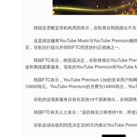
深证成指
14311.01
9.68
1.02%
200.89
1
韩国反垄断监管机构周四表示，谷歌将在韩国推出不含音乐流媒
这是因涉嫌将YouTube Music与YouTube Pre
后，谷歌自行提出并得到FTC同意的纠正措施之一。
韩国FTC表示，根据该决定，谷歌将推出YouTube Pre
放和离线观看服务。现有的YouTube Premium和YouTube 
韩国FTC表示，YouTube Premium Lite的安卓用
10900韩元。YouTube Premium的月费为14900韩元，You
谷歌的这项新服务目前在其他19个国家推出，在韩国将
韩国FTC有关人士表示：“该价格至少将维持1年，即使
谷歌必须在收到同意决定后90天内推出YouTube Premium