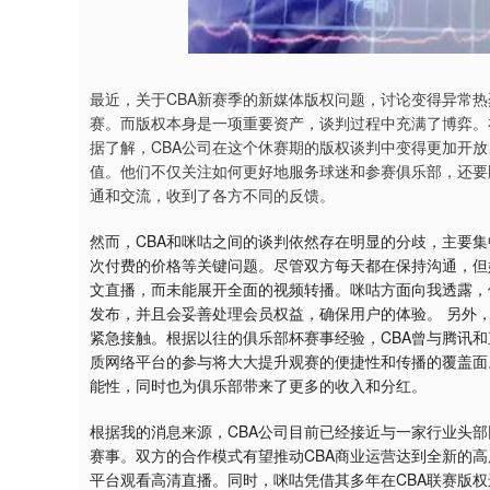
深证成指
14311.01
9.68
1.02%
200.89
1
最近，关于CBA新赛季的新媒体版权问题，讨论变得异常
赛。而版权本身是一项重要资产，谈判过程中充满了博弈。
据了解，CBA公司在这个休赛期的版权谈判中变得更加开
值。他们不仅关注如何更好地服务球迷和参赛俱乐部，还要
通和交流，收到了各方不同的反馈。
然而，CBA和咪咕之间的谈判依然存在明显的分歧，主要
次付费的价格等关键问题。尽管双方每天都在保持沟通，但
文直播，而未能展开全面的视频转播。咪咕方面向我透露，
发布，并且会妥善处理会员权益，确保用户的体验。 另外
紧急接触。根据以往的俱乐部杯赛事经验，CBA曾与腾讯
质网络平台的参与将大大提升观赛的便捷性和传播的覆盖面
能性，同时也为俱乐部带来了更多的收入和分红。
根据我的消息来源，CBA公司目前已经接近与一家行业头部
赛事。双方的合作模式有望推动CBA商业运营达到全新的
平台观看高清直播。同时，咪咕凭借其多年在CBA联赛版