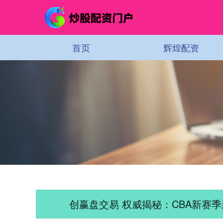
首页
辉煌配资
创赢盘交易 权威揭秘：CBA新赛