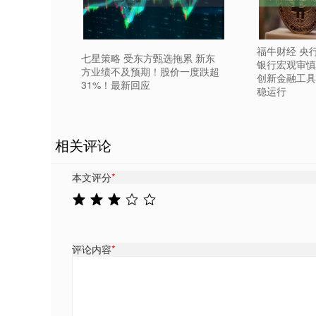
福牛财经 央
七星策略 受东方甄选拖累 新东
银行宏观审慎
方业绩不及预期！股价一度跌超
创新金融工具
31%！最新回应
稳运行
相关评论
本文评分
*
评论内容
*