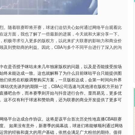
沪深300
4694.44
.42%
43.13
0.93%
热烈。随着联赛即将开赛，球迷们迫切关心如何通过网络平台观看比
在这方面，我也了解了一些最新的进展，今天就和大家分享一下。
放，积极寻求引入更多的版权方，以此来扩大联赛的影响力和商业价
顾及到赞助商的利益。因此，CBA与多个不同平台进行了深入的沟
集中在是否授予咪咕未来几年独家版权的问题，以及是否能接受按场
始终未能达成一致。这也就解释了为什么目前咪咕平台只能提供图
他们依然在积极调整购买方案，一旦版权达成，会第一时间向外界
，咪咕优先谈判的期限一过，CBA公司迅速与其他潜在版权方开始了
和直播吧合作，而本赛季则开始与抖音进行合作。显而易见，更多优
。这不仅有利于球迷和赞助商，还为联赛的商业开发提供了更多可
网络平台达成合作协议。这将是该平台首次历史性地直播CBA联赛
高度。 如果没有意外，新赛季的揭幕战，球迷们将能够顺利通过网络
权运营的经验和庞大的用户基础，依然会满足广大粉丝的期待。值得