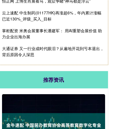
恒正网 上博生肖展看马，观众争睹“神马都是浮云”
云上速配 中生制药(01177HK)再涨超6%，年内累计涨幅
已近130%_评级_买入_目标
掌柜配资 米奥会展董事长潘建军： 用AI重塑会展价值 助
力企业出海办展
大通证券 又一行业成时代眼泪？从遍地开花到亏本退出，
背后原因令人深思
推荐资讯