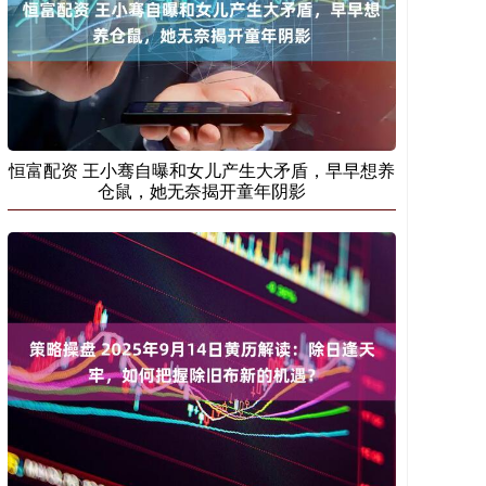
恒富配资 王小骞自曝和女儿产生大矛盾，早早想养
仓鼠，她无奈揭开童年阴影