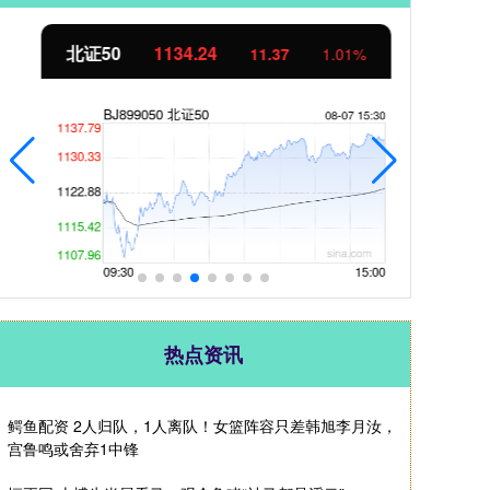
北证50
1134.24
创
11.37
1.01%
热点资讯
鳄鱼配资 2人归队，1人离队！女篮阵容只差韩旭李月汝，
宫鲁鸣或舍弃1中锋