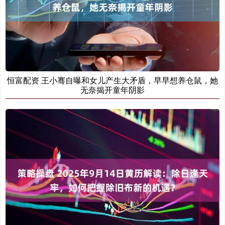
恒富配资 王小骞自曝和女儿产生大矛盾，早早想养仓鼠，她
无奈揭开童年阴影