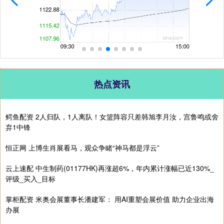
热点资讯
鳄鱼配资 2人归队，1人离队！女篮阵容只差韩旭李月汝，宫鲁鸣或舍
弃1中锋
恒正网 上博生肖展看马，观众争睹“神马都是浮云”
云上速配 中生制药(01177HK)再涨超6%，年内累计涨幅已近130%_
评级_买入_目标
掌柜配资 米奥会展董事长潘建军： 用AI重塑会展价值 助力企业出海
办展