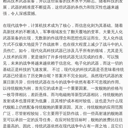
赖高技术武器装备，并以这些装备的技术水平为标志。随着科技的发
展，武器的精准度不断提高，这些武器的杀伤力和毁灭性也越来越
强，令人深感震撼。
在现代战争中，计算机技术成为了核心，而信息化则为其基础。随着
高新技术的不断涌入，军事领域发生了翻天覆地的变革。大量无人化
武器装备的出现，无数新的作战理念和思想也应运而生。无人化作战
方式不仅极大地提升了作战效率，也在很大程度上减少了战斗中的人
员伤亡。如今，现代化高科技武器已涉及几乎所有的领域，尤其是无
人技术的应用，更是做到了许多传统武器无法完成的任务。可以预
见，未来的战争将越来越依赖于信息化、电子化的武器，而这一切的
基础正是科技的飞速发展。 不过，现代化的科技武器是否意味着传统
武器已经退出了历史舞台呢？答案并不完全如此。虽然现代武器的发
展日新月异，但传统武器在当今的战争中依然有着不可忽视的作用。
以传统舰炮为例，首先它的成本是一个重要因素。一发舰炮的价格与
一枚导弹相比，差距悬殊。而与电磁炮等新型武器相比，传统舰炮的
发射成本也显得更为低廉，且其维护成本相对较低，这也是为什么现
代舰船上仍然配备传统舰炮的重要原因。其次，传统舰炮的应用范围
广泛，尽管射程较短，它主要用于近防作战，但一些高射速的舰炮甚
至可以承担一定的反导任务。在应对轻型目标时，舰炮的效费比往往
是最高的。因此，传统武器依然在现代战争中占有一席之地，且它们