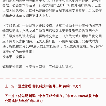
会战、公会副本等活动，行会技能如“圣疗印”可提升治疗效果，让道
士成为团队核心。结拜系统解锁的情义副本藏着专属奖励，组队协作
的乐趣远比单人刷怪更让人上头。
《义战龙城》手游是官方正版授权、迪莫互娱助手平台宣传的国产移
动网络游戏，义战龙城手游官网后续版本更新及资讯公告官网公布！
从升级效率到玩法乐趣，再到社交生态，《义战龙城》用细节优化回
应了传奇玩家的期待。无需无脑肝图，不用纠结资源，只要找对方
法，就能在这片3D玛法大陆上重拾激情，与兄弟再聚龙城之巅，续写
属于你们的传奇故事！
发布于：安徽省
辉煌配资提示：文章来自网络，不代表本站观点。
上一篇：
冠达管理 誉帆科技中签号出炉 共约353万个
下一篇：
优先配 解码中小市值成长韧力，“未来20·2025A股上市
公司成长力年会”成功举办