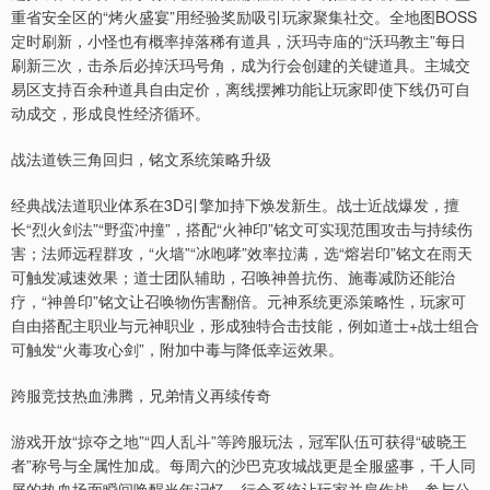
重省安全区的“烤火盛宴”用经验奖励吸引玩家聚集社交。全地图BOSS
定时刷新，小怪也有概率掉落稀有道具，沃玛寺庙的“沃玛教主”每日
刷新三次，击杀后必掉沃玛号角，成为行会创建的关键道具。主城交
易区支持百余种道具自由定价，离线摆摊功能让玩家即使下线仍可自
动成交，形成良性经济循环。
战法道铁三角回归，铭文系统策略升级
经典战法道职业体系在3D引擎加持下焕发新生。战士近战爆发，擅
长“烈火剑法”“野蛮冲撞”，搭配“火神印”铭文可实现范围攻击与持续伤
害；法师远程群攻，“火墙”“冰咆哮”效率拉满，选“熔岩印”铭文在雨天
可触发减速效果；道士团队辅助，召唤神兽抗伤、施毒减防还能治
疗，“神兽印”铭文让召唤物伤害翻倍。元神系统更添策略性，玩家可
自由搭配主职业与元神职业，形成独特合击技能，例如道士+战士组合
可触发“火毒攻心剑”，附加中毒与降低幸运效果。
跨服竞技热血沸腾，兄弟情义再续传奇
游戏开放“掠夺之地”“四人乱斗”等跨服玩法，冠军队伍可获得“破晓王
者”称号与全属性加成。每周六的沙巴克攻城战更是全服盛事，千人同
屏的热血场面瞬间唤醒当年记忆。行会系统让玩家并肩作战，参与公