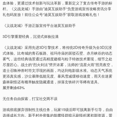
血体验，更通过技术创新与玩法革新，重新定义了复古传奇手游的标
杆。《义战龙城》手游由”迪莫互娱助手“负责游戏宣传攻略资讯分享
礼包码发放！前往公众号“迪莫互娱助手”获取游戏攻略礼包！
《义战龙城》手游正版宣传平台迪莫互娱助手
3D引擎重塑经典，沉浸式体验拉满
《义战龙城》采用先进3D引擎技术，将传统2D传奇升级为全3D沉浸
式体验。比奇城的青石板路、祖玛寺庙的斑驳石壁、赤月峡谷的动态
雾气，这些经典场景通过高精度建模与粒子特效技术重现，细节之处
尽显匠心。战士的“烈火剑法”劈开浓雾，法师的“流星火雨”照亮夜空，
道士召唤神兽时符文浮现的画面，均达到电影级水准。动态天气系统
更添真实感，沙尘暴降低能见度、暴风雪减缓移动速度，雨天在迷雾
森林刷怪还有概率触发隐藏通道，掉落玄铁碎片等稀有道具。
展开剩余63%
无任务自由探索，打宝社交两不误
游戏彻底摒弃强制性主线任务，玩家15级后即可脱离新手引导，自由
选择成长方向。新手村外密集的骷髅怪群暗示刷怪积累初期资源，盟